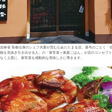
吉林省 長春出身のシェフ夫妻が営む心あたたまる店。屋号のごとく「
能を見抜き引き出せる人」の「家常菜＝家庭ごはん」が店のコンセプト
なく上質に、家常菜を感動的な美味しさに導きます。