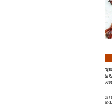
香酥
清蒸
葱椒
京都
曜休