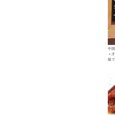
中国
＝才
級で