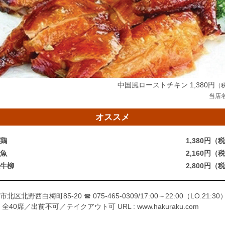
中国風ローストチキン 1,380円
（
当店
オススメ
鶏
1,380円（
魚
2,160円（
牛柳
2,800円（
市北区北野西白梅町85-20
☎ 075-465-0309
/17:00～22:00（LO.21:30）
 全40席／出前不可／テイクアウト可
URL : www.hakuraku.com