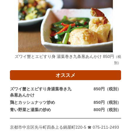
ズワイ蟹とエビすり身 湯葉巻き九条葱あんかけ 850円
（税
別）
オススメ
ズワイ蟹とエビすり身湯葉巻き九
850円（税別）
条葱あんかけ
鶏とカッシュナッツ炒め
850円（税別）
青い野菜と湯葉の炒め
800円（税別）
京都市中京区先斗町四条上る鍋屋町220-5
☎ 075-211-2493