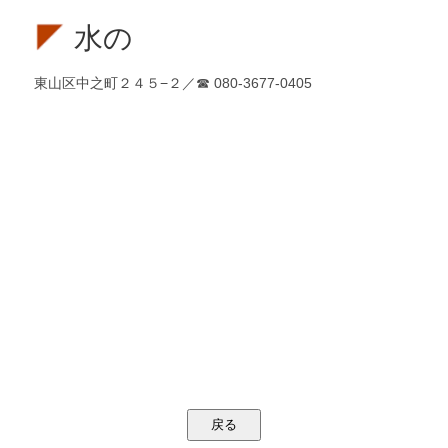
水の
東山区中之町２４５−２
／
☎
080-3677-0405
戻る