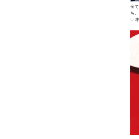
全て
ち、
い味