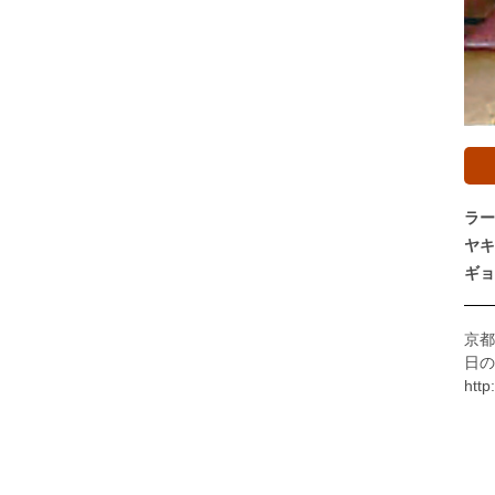
ラー
ヤキ
ギョ
京都
日の
http