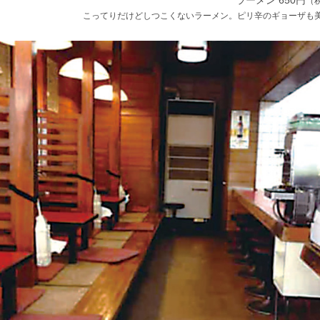
ラーメン 650円
（
こってりだけどしつこくないラーメン。ピリ辛のギョーザも