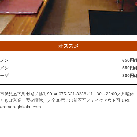
オススメ
メン
650円(
メシ
550円(
ーザ
300円(
市伏見区下鳥羽城ノ越町90
☎ 075-621-8238
／
11:30～22:00
／
月曜休
ときは営業、翌火曜休）／全30席／出前不可／テイクアウト可
URL :
://ramen-ginkaku.com